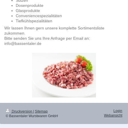
Sülzen
Dosenprodukte
Glasprodukte
Conveniencespezialitäten
Tiefkühlspezialitäten
Wir lassen Ihnen gern unsere komplette Sortimentsliste
zukommen.
Bitte senden Sie uns Ihre Anfrage per Email an:
info@bassentaler.de
Login
Druckversion
|
Sitemap
Webansicht
© Bassentaler Wurstwaren GmbH